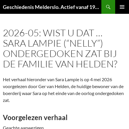
Ga
Zoeken
Geschiedenis Melderslo. Actief vanaf 1973!
naar
PRIMAI
de
MENU
inhoud
2026-05: WIST U DAT …
SARA LAMPIE (“NELLY”)
ONDERGEDOKEN ZAT BIJ
DE FAMILIE VAN HELDEN?
Het verhaal hieronder van Sara Lampie is op 4 mei 2026
voorgelezen door Ger van Helden, de huidige bewoner van de
boerderij waar Sara op het einde van de oorlog ondergedoken
zat.
Voorgelezen verhaal
Geachte aanwezigen,