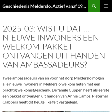
Ga
Zoeken
Geschiedenis Melderslo. Actief vanaf 1973!
naar
PRIMAI
de
MENU
inhoud
2025-03: WIST U DAT …
NIEUWE INWONERS EEN
WELKOM-PAKKET
ONTVANGEN UIT HANDEN
VAN AMBASSADEURS?
Twee ambassadeurs van en voor het dorp Melderslo mogen
alle nieuwe inwoners in Melderslo welkom heten met een
prachtig welkomstgeschenk. De famile Cuppen heeft als eerste
een pakket ontvangen uit handen van Annie Camps. Pieternel
Clabbers heeft dit heugelijke feit vastgelegd.