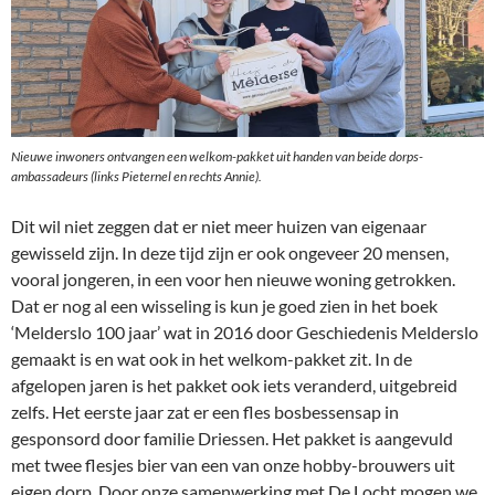
Nieuwe inwoners ontvangen een welkom-pakket uit handen van beide dorps-
ambassadeurs (links Pieternel en rechts Annie).
Dit wil niet zeggen dat er niet meer huizen van eigenaar
gewisseld zijn. In deze tijd zijn er ook ongeveer 20 mensen,
vooral jongeren, in een voor hen nieuwe woning getrokken.
Dat er nog al een wisseling is kun je goed zien in het boek
‘Melderslo 100 jaar’ wat in 2016 door Geschiedenis Melderslo
gemaakt is en wat ook in het welkom-pakket zit. In de
afgelopen jaren is het pakket ook iets veranderd, uitgebreid
zelfs. Het eerste jaar zat er een fles bosbessensap in
gesponsord door familie Driessen. Het pakket is aangevuld
met twee flesjes bier van een van onze hobby-brouwers uit
eigen dorp. Door onze samenwerking met De Locht mogen we