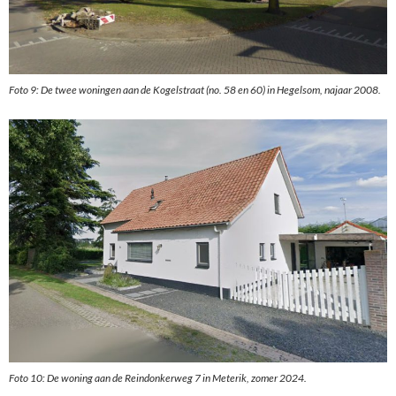
Foto 9: De twee woningen aan de Kogelstraat (no. 58 en 60) in Hegelsom, najaar 2008.
Foto 10: De woning aan de Reindonkerweg 7 in Meterik, zomer 2024.