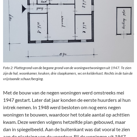
Foto 2: Plattegrond van de begane grond van de woningwetwoningen uit 1947. Te zien
zijn de hal, woonkamer, keuken, drie slaapkamers, wc en kelderkast. Rechts in de tuin de
vrijstaande schuur/berging.
Met de bouw van de negen woningen werd omstreeks mei
1947 gestart. Later dat jaar konden de eerste huurders al hun
intrek nemen. In 1948 werd besloten om nog eens negen
woningen te bouwen, waardoor het totale aantal op achttien
kwam. Deze werden volgens hetzelfde plan gebouwd, maar
dan in spiegelbeeld. Aan de buitenkant was dat vooral te zien
aan de plaatsing van de voordeur. Bij de woningen uit 1947