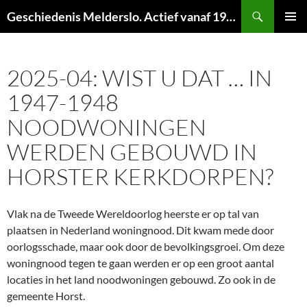
Ga
Zoeken
Geschiedenis Melderslo. Actief vanaf 1973!
naar
PRIMAI
de
MENU
inhoud
2025-04: WIST U DAT … IN
1947-1948
NOODWONINGEN
WERDEN GEBOUWD IN
HORSTER KERKDORPEN?
Vlak na de Tweede Wereldoorlog heerste er op tal van
plaatsen in Nederland woningnood. Dit kwam mede door
oorlogsschade, maar ook door de bevolkingsgroei. Om deze
woningnood tegen te gaan werden er op een groot aantal
locaties in het land noodwoningen gebouwd. Zo ook in de
gemeente Horst.