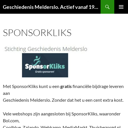
Ga
Zoeken
Geschiedenis Melderslo. Actief vanaf 1973!
naar
PRIMAI
de
MENU
inhoud
SPONSORKLIKS
Met SponsorKliks kunt u een
gratis
financiële bijdrage leveren
aan
Geschiedenis Melderslo. Zonder dat het u een cent extra kost.
Vele webshops zijn aangesloten bij SponsorKliks, waaronder
Bol.com,
Coolblue, Zalando, Wehkamp, MediaMarkt, Thuisbezorgd.nl.