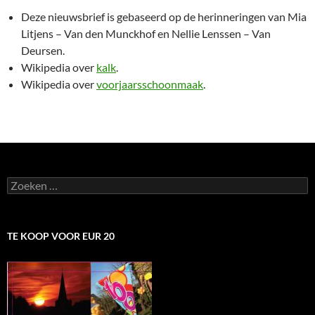
Deze nieuwsbrief is gebaseerd op de herinneringen van Mia
Litjens – Van den Munckhof en Nellie Lenssen – Van
Deursen.
Wikipedia over
kalk
.
Wikipedia over
voorjaarsschoonmaak
.
Zoeken
naar:
TE KOOP VOOR EUR 20