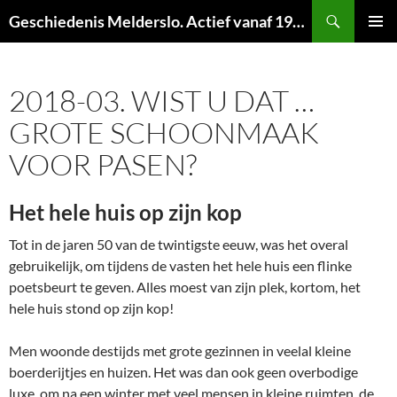
Ga
Zoeken
Geschiedenis Melderslo. Actief vanaf 1973!
naar
PRIMAI
de
MENU
inhoud
2018-03. WIST U DAT …
GROTE SCHOONMAAK
VOOR PASEN?
Het hele huis op zijn kop
Tot in de jaren 50 van de twintigste eeuw, was het overal
gebruikelijk, om tijdens de vasten het hele huis een flinke
poetsbeurt te geven. Alles moest van zijn plek, kortom, het
hele huis stond op zijn kop!
Men woonde destijds met grote gezinnen in veelal kleine
boerderijtjes en huizen. Het was dan ook geen overbodige
luxe, om na een winter met veel mensen in kleine ruimten, de