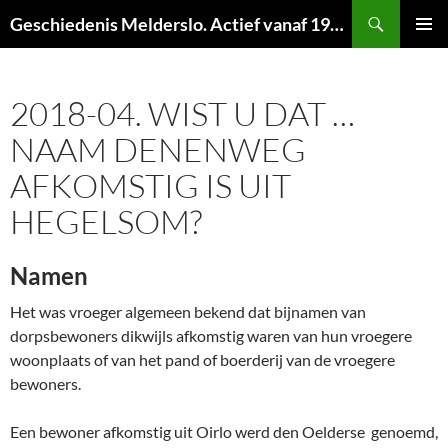
Ga
Zoeken
Geschiedenis Melderslo. Actief vanaf 1973!
naar
PRIMAI
de
MENU
inhoud
2018-04. WIST U DAT …
NAAM DENENWEG
AFKOMSTIG IS UIT
HEGELSOM?
Namen
Het was vroeger algemeen bekend dat bijnamen van
dorpsbewoners dikwijls afkomstig waren van hun vroegere
woonplaats of van het pand of boerderij van de vroegere
bewoners.
Een bewoner afkomstig uit Oirlo werd den Oelderse genoemd,