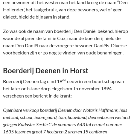
een bewoner uit het westen van het land kreeg de naam “Den
Hollender’, het taalgebruik, van deze bewoners, wel of geen
dialect, hield de bijnaam in stand.
Zo was ook de naam van boerderij Den Daniël bekend, hierop
woonde al jaren de familie Cox, maar de boerderij hield de
naam Den Daniël naar de vroegere bewoner Daniëls. Diverse
voorbeelden zijn er zo nog te vinden van oude benamingen.
Boerderij Deenen in Horst
de
Boerderij Deenen lag eind 19
eeuw in een buurtschap van
het later ontstane dorp Hegelsom. In november 1894
verscheen een bericht in de krant:
Openbare verkoop boerderij Deenen door Notaris Haffmans, huis
met stal, schuur, boomgaard, tuin, bouwland, dennenbos en weiland
gelegen Kadaster Sectie C de nummers 643 tot en met nummer
1635 tezamen groot 7 hectaren 2 aren en 15 centiaren