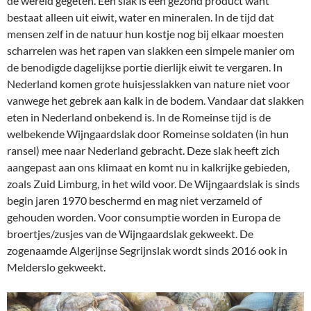
de wereld gegeten. Een slak is een gezond product want
bestaat alleen uit eiwit, water en mineralen. In de tijd dat
mensen zelf in de natuur hun kostje nog bij elkaar moesten
scharrelen was het rapen van slakken een simpele manier om
de benodigde dagelijkse portie dierlijk eiwit te vergaren. In
Nederland komen grote huisjesslakken van nature niet voor
vanwege het gebrek aan kalk in de bodem. Vandaar dat slakken
eten in Nederland onbekend is. In de Romeinse tijd is de
welbekende Wijngaardslak door Romeinse soldaten (in hun
ransel) mee naar Nederland gebracht. Deze slak heeft zich
aangepast aan ons klimaat en komt nu in kalkrijke gebieden,
zoals Zuid Limburg, in het wild voor. De Wijngaardslak is sinds
begin jaren 1970 beschermd en mag niet verzameld of
gehouden worden. Voor consumptie worden in Europa de
broertjes/zusjes van de Wijngaardslak gekweekt. De
zogenaamde Algerijnse Segrijnslak wordt sinds 2016 ook in
Melderslo gekweekt.