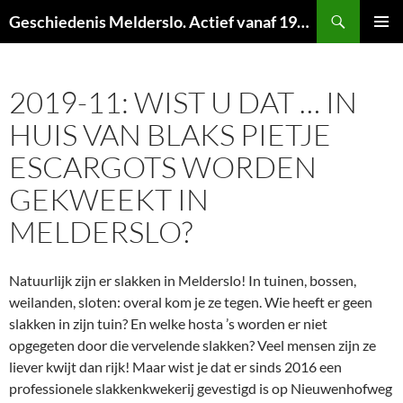
Ga
Zoeken
Geschiedenis Melderslo. Actief vanaf 1973!
naar
PRIMAI
de
MENU
inhoud
2019-11: WIST U DAT … IN
HUIS VAN BLAKS PIETJE
ESCARGOTS WORDEN
GEKWEEKT IN
MELDERSLO?
Natuurlijk zijn er slakken in Melderslo! In tuinen, bossen,
weilanden, sloten: overal kom je ze tegen. Wie heeft er geen
slakken in zijn tuin? En welke hosta ’s worden er niet
opgegeten door die vervelende slakken? Veel mensen zijn ze
liever kwijt dan rijk! Maar wist je dat er sinds 2016 een
professionele slakkenkwekerij gevestigd is op Nieuwenhofweg