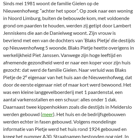
Sinds mei 1981 woont de familie Gielen op de
Nieuwenhofweg: “achter het spoor”. Op zoek naar een woning
in Noord Limburg, buiten de bebouwde kom, met voldoende
grond om paarden te houden, werden zij getipt door Lambert
Jenniskens die aan de Danielweg woont. Zijn vrouw is
bevriend met een van de dochters van ‘Blaks Pietje’ die destijds
op Nieuwenhofweg 5 woonde. Blaks Pietje heette overigens in
werkelijkheid Piet Janssen. Vanwege zijn hoge leeftijd en
afnemende gezondheid werd er naar een koper voor zijn huis
gezocht: dat werd de familie Gielen. Naar verluid was Blaks
e
Pietje de 2
eigenaar van het huis aan de Nieuwenhofweg, dat
door de eerste eigenaar niet of maar kort werd bewoond. Het
was een kleine langgevelboerderij met 1 paardenstal, een
aantal varkensstallen en een schuur: alles onder 1 dak.
Daarnaast twee kippenhokken zoals die destijds in Melderslo
werden gebouwd (
meer
). Het huis en de bedrijfsgebouwen
werden echter in fasen gebouwd. Volgens mondelinge
informatie van Pietje werd het huis rond 1924 gebouwd en
kreeg het nummer A30. Straatnamen bestonden nog niet. In