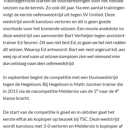
Traditiegetrouw starten de voorbereidingen voor het nieuwe
seizoen na de kermis. Zo ook dit jaar. Na een aantal trainingen
volgt de eerste oefenwedstrijd uit tegen SV United. Deze
wedstrijd wordt kansloos verloren en dit is geen goede
voorbode voor het komende seizoen. Een mooie anekdote na
deze wedstrijd van aanvoerder Bart Verheijen tegen assistent-
trainer Ed Seuren:
Dit was niet best Ed, zo gaan we het niet redden
dit seizoen.
Waarop Ed antwoord:
Bart wer neet ungerust kél, aas
weej op ut end vaan ut seizoen kampioen zien wet niemand mier
dun oetslaag vaan dees oefenwedstrijd.
In september begint de competitie met een thuiswedstrijd
tegen de Hegelsom. Bij Hegelsom is Math Joosten trainer die
e
e
in 2015 via de nacompetitie Melderslo van de 5
naar de 4
klasse bracht.
De start van de competitie is goed en in oktober gaat het
eerste elftal als koploper op bezoek bij TSC. Deze wedstrijd
wordt kansloos met 3-0 verloren en Melderslo is koploper af