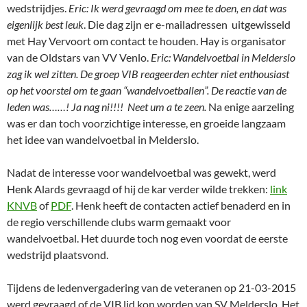
wedstrijdjes.
Eric: Ik werd gevraagd om mee te doen, en dat was
eigenlijk best leuk
. Die dag zijn er e-mailadressen uitgewisseld
met Hay Vervoort om contact te houden. Hay is organisator
van de Oldstars van VV Venlo.
Eric: Wandelvoetbal in Melderslo
zag ik wel zitten. De groep VIB reageerden echter niet enthousiast
op het voorstel om te gaan “wandelvoetballen”. De reactie van de
leden was……! Ja nag ni!!!! Neet um a te zeen.
Na enige aarzeling
was er dan toch voorzichtige interesse, en groeide langzaam
het idee van wandelvoetbal in Melderslo.
Nadat de interesse voor wandelvoetbal was gewekt, werd
Henk Alards gevraagd of hij de kar verder wilde trekken:
link
KNVB
of
PDF
. Henk heeft de contacten actief benaderd en in
de regio verschillende clubs warm gemaakt voor
wandelvoetbal. Het duurde toch nog even voordat de eerste
wedstrijd plaatsvond.
Tijdens de ledenvergadering van de veteranen op 21-03-2015
werd gevraagd of de VIB lid kon worden van SV Melderslo. Het