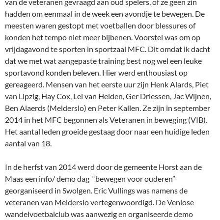
van de veteranen gevraagd aan oud spelers, of ze geen zin
hadden om eenmaal in de week een avondje te bewegen. De
meesten waren gestopt met voetballen door blessures of
konden het tempo niet meer bijbenen. Voorstel was om op
vrijdagavond te sporten in sportzaal MFC. Dit omdat ik dacht
dat we met wat aangepaste training best nog wel een leuke
sportavond konden beleven. Hier werd enthousiast op
gereageerd. Mensen van het eerste uur zijn Henk Alards, Piet
van Lipzig, Hay Cox, Lei van Helden, Ger Driessen, Jac Wijnen,
Ben Alaerds (Melderslo) en Peter Kallen. Ze zijn in september
2014 in het MFC begonnen als Veteranen in beweging (VIB).
Het aantal leden groeide gestaag door naar een huidige leden
aantal van 18.
In de herfst van 2014 werd door de gemeente Horst aan de
Maas een info/ demo dag “bewegen voor ouderen”
georganiseerd in Swolgen. Eric Vullings was namens de
veteranen van Melderslo vertegenwoordigd. De Venlose
wandelvoetbalclub was aanwezig en organiseerde demo