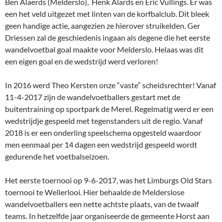
Ben Alaerds (Melderslo), Henk Alards en Eric Vullings. Er was
een het veld uitgezet met linten van de korfbalclub. Dit bleek
geen handige actie, aangezien ze hierover struikelden. Ger
Driessen zal de geschiedenis ingaan als degene die het eerste
wandelvoetbal goal maakte voor Melderslo. Helaas was dit
een eigen goal en de wedstrijd werd verloren!
In 2016 werd Theo Kersten onze “vaste” scheidsrechter! Vanaf
11-4-2017 zijn de wandelvoetballers gestart met de
buitentraining op sportpark de Merel. Regelmatig werd er een
wedstrijdje gespeeld met tegenstanders uit de regio. Vanaf
2018 is er een onderling speelschema opgesteld waardoor
men eenmaal per 14 dagen een wedstrijd gespeeld wordt
gedurende het voetbalseizoen.
Het eerste toernooi op 9-6-2017, was het Limburgs Old Stars
toernooi te Wellerlooi. Hier behaalde de Melderslose
wandelvoetballers een nette achtste plaats, van de twaalf
teams. In hetzelfde jaar organiseerde de gemeente Horst aan