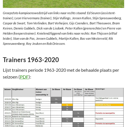
Groepsfoto kampioenswedstrijd van links naar rechts staand: Ed Seuren (assistent-
trainer), Leon Viervermans (trainer), Stijn Vullings, Jeroen Kallen, Stijn Spreeuwenberg,
Caspar de Swart, Tom Verlinden, Bart Verheijen, Gijs Coenders, Bart Theeuwen, Bram
Keiren, Dennis Gubbels, Dick van de Lisdonk, Peter Kallen (grensrechter) en Pierre van
Helden (keeperstrainer). Knielend/liggend van links naar rechts: Ron Thijssen (elftal
leider), Stan van de Pas, Jeroen Gubbels, Martijn Kallen, Bas van Westerveld, Rik
Spreeuwenberg, Roy Jeuken en Rob Driessen.
Trainers 1963-2020
Lijst trainers periode 1963-2020 met de behaalde plaats per
seizoen (
PDF
):