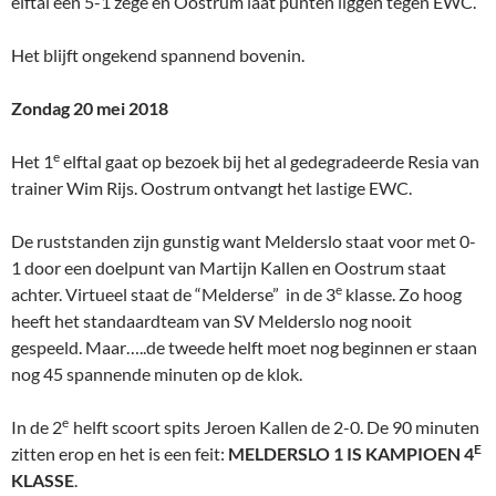
elftal een 5-1 zege en Oostrum laat punten liggen tegen EWC.
Het blijft ongekend spannend bovenin.
Zondag 20 mei 2018
e
Het 1
elftal gaat op bezoek bij het al gedegradeerde Resia van
trainer Wim Rijs. Oostrum ontvangt het lastige EWC.
De ruststanden zijn gunstig want Melderslo staat voor met 0-
1 door een doelpunt van Martijn Kallen en Oostrum staat
e
achter. Virtueel staat de “Melderse” in de 3
klasse. Zo hoog
heeft het standaardteam van SV Melderslo nog nooit
gespeeld. Maar…..de tweede helft moet nog beginnen er staan
nog 45 spannende minuten op de klok.
e
In de 2
helft scoort spits Jeroen Kallen de 2-0. De 90 minuten
E
zitten erop en het is een feit:
MELDERSLO 1 IS KAMPIOEN 4
KLASSE
.