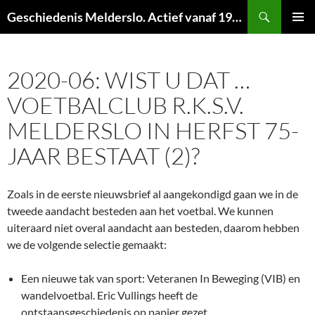
Ga
Zoeken
Geschiedenis Melderslo. Actief vanaf 1973!
naar
PRIMAI
de
MENU
inhoud
2020-06: WIST U DAT …
VOETBALCLUB R.K.S.V.
MELDERSLO IN HERFST 75-
JAAR BESTAAT (2)?
Zoals in de eerste nieuwsbrief al aangekondigd gaan we in de
tweede aandacht besteden aan het voetbal. We kunnen
uiteraard niet overal aandacht aan besteden, daarom hebben
we de volgende selectie gemaakt:
Een nieuwe tak van sport: Veteranen In Beweging (VIB) en
wandelvoetbal. Eric Vullings heeft de
ontstaansgeschiedenis op papier gezet.