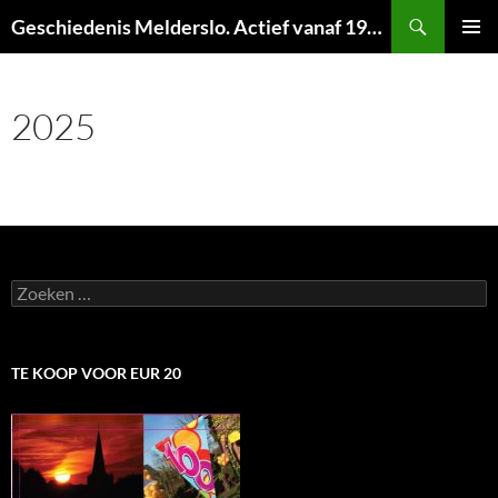
Ga
Zoeken
Geschiedenis Melderslo. Actief vanaf 1973!
naar
PRIMAI
de
MENU
inhoud
2025
Zoeken
naar:
TE KOOP VOOR EUR 20