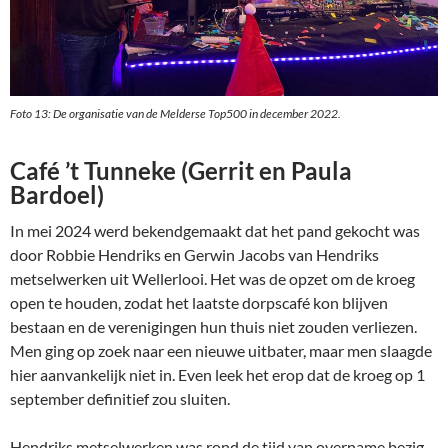
Foto 13: De organisatie van de Melderse Top500 in december 2022.
Café ’t Tunneke (Gerrit en Paula
Bardoel)
In mei 2024 werd bekendgemaakt dat het pand gekocht was
door Robbie Hendriks en Gerwin Jacobs van Hendriks
metselwerken uit Wellerlooi. Het was de opzet om de kroeg
open te houden, zodat het laatste dorpscafé kon blijven
bestaan en de verenigingen hun thuis niet zouden verliezen.
Men ging op zoek naar een nieuwe uitbater, maar men slaagde
hier aanvankelijk niet in. Even leek het erop dat de kroeg op 1
september definitief zou sluiten.
Hendriks metselwerken was rond de tijd van overname bezig