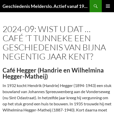
Ga
Zoeken
Geschiedenis Melderslo. Actief vanaf 1973!
naar
PRIMAI
de
MENU
inhoud
2024-09: WIST U DAT …
CAFÉ ’T TUNNEKE EEN
GESCHIEDENIS VAN BIJNA
NEGENTIG JAAR KENT?
Café Hegger (Handrie en Wilhelmina
Hegger-Matheij)
In 1932 kocht Hendrik (Handrie) Hegger (1894-1943) een stuk
bouwland van Johannes Spreeuwenberg aan de Vonderseweg
(nu Sint Odastraat). In hetzelfde jaar kreeg hij vergunning om
op het stuk grond een huis te bouwen. In 1935 trouwde hij met
Wilhelmina Hegger-Matheij (1887-1940). Kort daarna moet