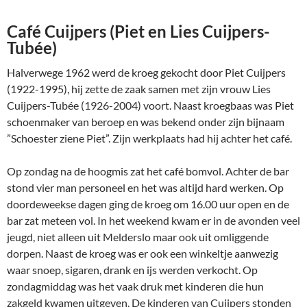
Café Cuijpers (Piet en Lies Cuijpers-
Tubée)
Halverwege 1962 werd de kroeg gekocht door Piet Cuijpers
(1922-1995), hij zette de zaak samen met zijn vrouw Lies
Cuijpers-Tubée (1926-2004) voort. Naast kroegbaas was Piet
schoenmaker van beroep en was bekend onder zijn bijnaam
”Schoester ziene Piet”. Zijn werkplaats had hij achter het café.
Op zondag na de hoogmis zat het café bomvol. Achter de bar
stond vier man personeel en het was altijd hard werken. Op
doordeweekse dagen ging de kroeg om 16.00 uur open en de
bar zat meteen vol. In het weekend kwam er in de avonden veel
jeugd, niet alleen uit Melderslo maar ook uit omliggende
dorpen. Naast de kroeg was er ook een winkeltje aanwezig
waar snoep, sigaren, drank en ijs werden verkocht. Op
zondagmiddag was het vaak druk met kinderen die hun
zakgeld kwamen uitgeven. De kinderen van Cuijpers stonden