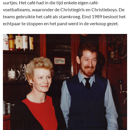
uurtjes. Het café had in die tijd enkele eigen café-
voetbalteams, waaronder de Christiegirls en Christieboys. De
teams gebruikte het café als stamkroeg. Eind 1989 besloot het
echtpaar te stoppen en het pand werd in de verkoop gezet.