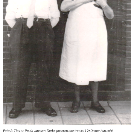
Foto 2: Ties en Paula Janssen-Derkx poseren omstreeks 1960 voor hun café.