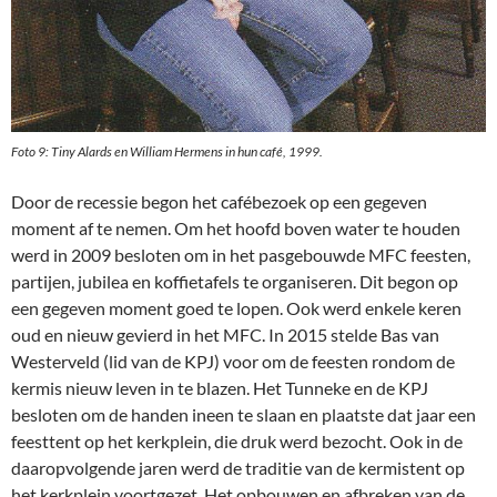
Foto 9: Tiny Alards en William Hermens in hun café, 1999.
Door de recessie begon het cafébezoek op een gegeven
moment af te nemen. Om het hoofd boven water te houden
werd in 2009 besloten om in het pasgebouwde MFC feesten,
partijen, jubilea en koffietafels te organiseren. Dit begon op
een gegeven moment goed te lopen. Ook werd enkele keren
oud en nieuw gevierd in het MFC. In 2015 stelde Bas van
Westerveld (lid van de KPJ) voor om de feesten rondom de
kermis nieuw leven in te blazen. Het Tunneke en de KPJ
besloten om de handen ineen te slaan en plaatste dat jaar een
feesttent op het kerkplein, die druk werd bezocht. Ook in de
daaropvolgende jaren werd de traditie van de kermistent op
het kerkplein voortgezet. Het opbouwen en afbreken van de