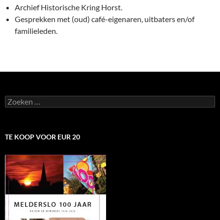
Archief Historische Kring Horst.
Gesprekken met (oud) café-eigenaren, uitbaters en/of
familieleden.
Zoeken
naar:
TE KOOP VOOR EUR 20