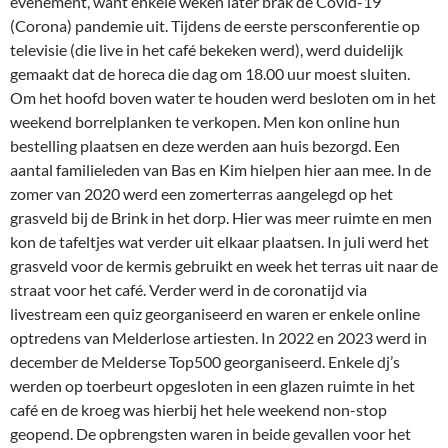
evenement, want enkele weken later brak de Covid-19
(Corona) pandemie uit. Tijdens de eerste persconferentie op
televisie (die live in het café bekeken werd), werd duidelijk
gemaakt dat de horeca die dag om 18.00 uur moest sluiten.
Om het hoofd boven water te houden werd besloten om in het
weekend borrelplanken te verkopen. Men kon online hun
bestelling plaatsen en deze werden aan huis bezorgd. Een
aantal familieleden van Bas en Kim hielpen hier aan mee. In de
zomer van 2020 werd een zomerterras aangelegd op het
grasveld bij de Brink in het dorp. Hier was meer ruimte en men
kon de tafeltjes wat verder uit elkaar plaatsen. In juli werd het
grasveld voor de kermis gebruikt en week het terras uit naar de
straat voor het café. Verder werd in de coronatijd via
livestream een quiz georganiseerd en waren er enkele online
optredens van Melderlose artiesten. In 2022 en 2023 werd in
december de Melderse Top500 georganiseerd. Enkele dj’s
werden op toerbeurt opgesloten in een glazen ruimte in het
café en de kroeg was hierbij het hele weekend non-stop
geopend. De opbrengsten waren in beide gevallen voor het