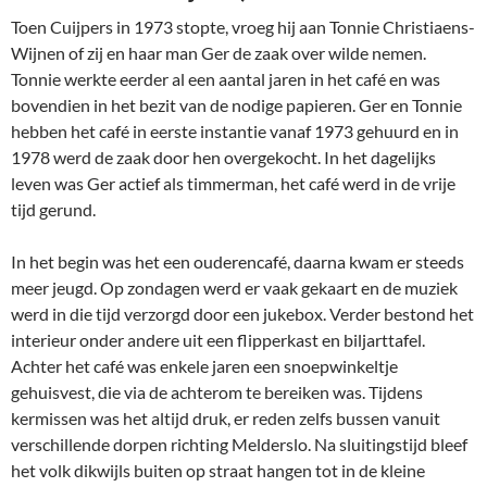
Toen Cuijpers in 1973 stopte, vroeg hij aan Tonnie Christiaens-
Wijnen of zij en haar man Ger de zaak over wilde nemen.
Tonnie werkte eerder al een aantal jaren in het café en was
bovendien in het bezit van de nodige papieren. Ger en Tonnie
hebben het café in eerste instantie vanaf 1973 gehuurd en in
1978 werd de zaak door hen overgekocht. In het dagelijks
leven was Ger actief als timmerman, het café werd in de vrije
tijd gerund.
In het begin was het een ouderencafé, daarna kwam er steeds
meer jeugd. Op zondagen werd er vaak gekaart en de muziek
werd in die tijd verzorgd door een jukebox. Verder bestond het
interieur onder andere uit een flipperkast en biljarttafel.
Achter het café was enkele jaren een snoepwinkeltje
gehuisvest, die via de achterom te bereiken was. Tijdens
kermissen was het altijd druk, er reden zelfs bussen vanuit
verschillende dorpen richting Melderslo. Na sluitingstijd bleef
het volk dikwijls buiten op straat hangen tot in de kleine