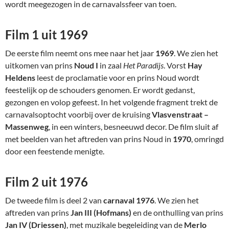
wordt meegezogen in de carnavalssfeer van toen.
Film 1 uit 1969
De eerste film neemt ons mee naar het jaar
1969
. We zien het
uitkomen van prins
Noud I
in zaal
Het Paradijs
. Vorst
Hay
Heldens
leest de proclamatie voor en prins Noud wordt
feestelijk op de schouders genomen. Er wordt gedanst,
gezongen en volop gefeest. In het volgende fragment trekt de
carnavalsoptocht voorbij over de kruising
Vlasvenstraat –
Massenweg
, in een winters, besneeuwd decor. De film sluit af
met beelden van het aftreden van prins Noud in
1970
, omringd
door een feestende menigte.
Film 2 uit 1976
De tweede film is deel 2 van
carnaval 1976
. We zien het
aftreden van prins
Jan III (Hofmans)
en de onthulling van prins
Jan IV (Driessen)
, met muzikale begeleiding van de
Merlo