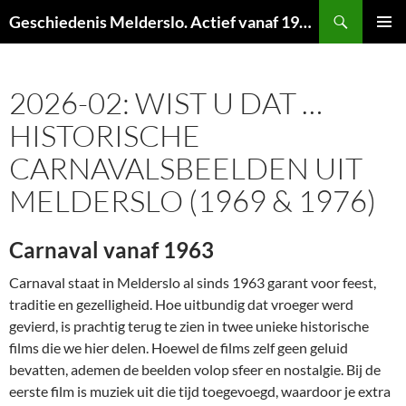
Ga
Zoeken
Geschiedenis Melderslo. Actief vanaf 1973!
naar
PRIMAI
de
MENU
inhoud
2026-02: WIST U DAT …
HISTORISCHE
CARNAVALSBEELDEN UIT
MELDERSLO (1969 & 1976)
Carnaval vanaf 1963
Carnaval staat in Melderslo al sinds 1963 garant voor feest,
traditie en gezelligheid. Hoe uitbundig dat vroeger werd
gevierd, is prachtig terug te zien in twee unieke historische
films die we hier delen. Hoewel de films zelf geen geluid
bevatten, ademen de beelden volop sfeer en nostalgie. Bij de
eerste film is muziek uit die tijd toegevoegd, waardoor je extra