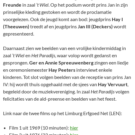
Freunde
in zaal
’t Wiel
. Op het podium wordt prins Jan in zijn
prinselijke kleding gestoken en wordt de proclamatie
voorgelezen. Ook de jeugd komt aan bod: jeugdprins
Hay I
(Theeuwen)
treedt af en jeugdprins
Jan III (Deckers)
wordt
gepresenteerd.
Daarnaast zien we beelden van een vrolijke kindermiddag in
zaal
’t Wiel
en
Het Paradijs
, waar volop wordt gedanst en
gesprongen.
Ger en Annie Spreeuwenberg
zingen een liedje
en ceremoniemeester
Hay Peeters
interviewt enkele
kinderen. Tot slot volgen beelden van de receptie van prins Jan
IV: hij wordt thuis opgehaald met de sjees van
Hay Vervuurt
,
begeleid door de muziekvereniging. In zaal
Het Paradijs
volgen
felicitaties van de ald-preense en beelden van het feest.
Link naar de twee films op het Limburg Erfgoed Net (LEN):
Film 1 uit 1969 (10 minuten):
hier
Film 2 uit 1976 (23 minuten):
hier